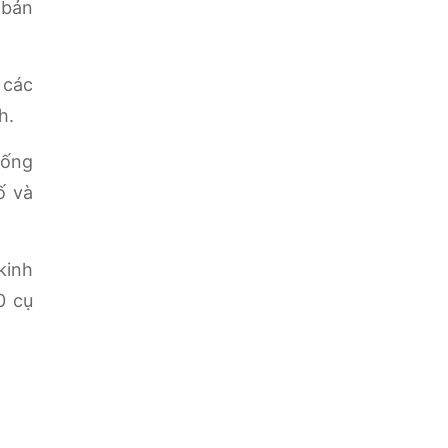
 bản
 các
h.
hống
ố và
kinh
0 cụ