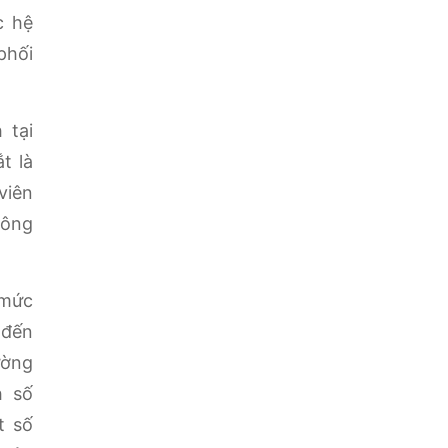
c hệ
phối
 tại
t là
viên
hông
 mức
 đến
ường
h số
t số