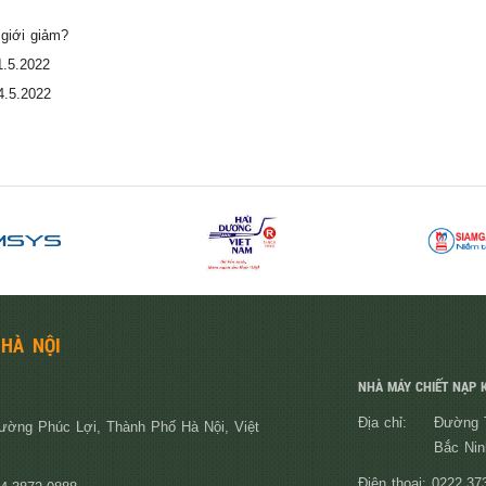
 giới giảm?
1.5.2022
4.5.2022
 HÀ NỘI
NHÀ MÁY CHIẾT NẠP K
Địa chỉ:
Đường T
ường Phúc Lợi, Thành Phố Hà Nội, Việt
Bắc Nin
Điện thoại: 0222.37