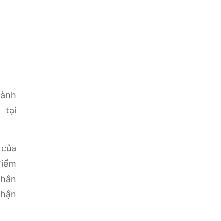
hành
 tại
 của
điểm
nhân
nhận