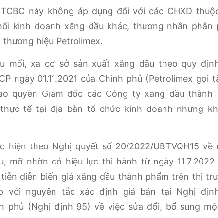
i TCBC này không áp dụng đối với các CHXD thuộ
ối kinh doanh xăng dầu khác, thương nhân phân 
 thương hiệu Petrolimex.
u mối, xa cơ sở sản xuất xăng dầu theo quy định
P ngày 01.11.2021 của Chính phủ (Petrolimex gọi tắ
rao quyền Giám đốc các Công ty xăng dầu thành 
n thực tế tại địa bàn tổ chức kinh doanh nhưng k
hực hiện theo Nghị quyết số 20/2022/UBTVQH15 về
u, mỡ nhờn có hiệu lực thi hành từ ngày 11.7.2022
 tiễn diễn biến giá xăng dầu thành phẩm trên thị tr
ợp với nguyên tắc xác định giá bán tại Nghị địn
h phủ (Nghị định 95) về việc sửa đổi, bổ sung mộ