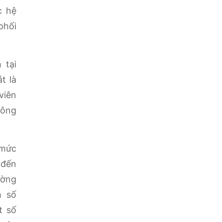
c hệ
phối
 tại
t là
viên
hông
 mức
 đến
ường
h số
t số