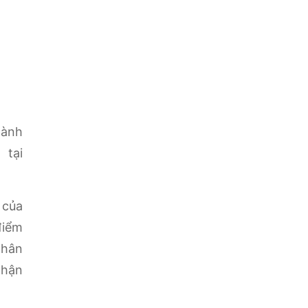
hành
 tại
 của
điểm
nhân
nhận