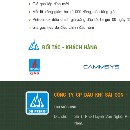
Giá gas lập đỉnh mới
Mỗi lít xăng giảm hơn 1.000 đồng, dầu tăng giá
Petrolimex điều chỉnh giá xăng dầu từ 15 giờ 00 ngày 1
Giá gas tiếp đà điều chỉnh đầu năm
ĐỐI TÁC - KHÁCH HÀNG
CÔNG TY CP DẦU KHÍ SÀI GÒN -
TRỤ SỞ CHÍNH
Địa chỉ:
Số 1, Phố Huỳnh Văn Nghệ, Ph
Nam.