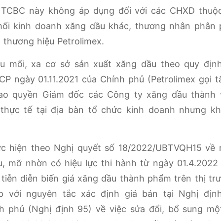
i TCBC này không áp dụng đối với các CHXD thuộ
ối kinh doanh xăng dầu khác, thương nhân phân 
 thương hiệu Petrolimex.
u mối, xa cơ sở sản xuất xăng dầu theo quy định
P ngày 01.11.2021 của Chính phủ (Petrolimex gọi tắ
rao quyền Giám đốc các Công ty xăng dầu thành 
n thực tế tại địa bàn tổ chức kinh doanh nhưng k
hực hiện theo Nghị quyết số 18/2022/UBTVQH15 về
u, mỡ nhờn có hiệu lực thi hành từ ngày 01.4.2022
 tiễn diễn biến giá xăng dầu thành phẩm trên thị tr
ợp với nguyên tắc xác định giá bán tại Nghị địn
h phủ (Nghị định 95) về việc sửa đổi, bổ sung mộ