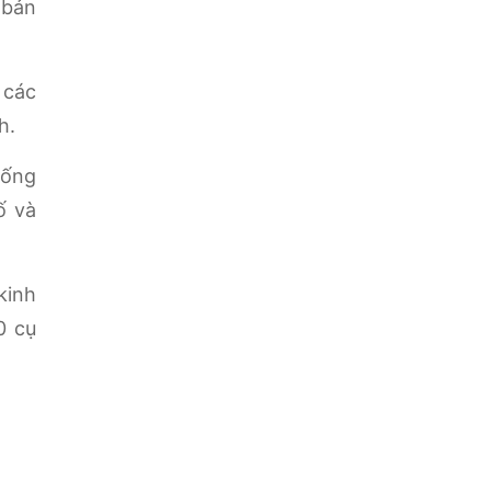
 bản
 các
h.
hống
ố và
kinh
0 cụ