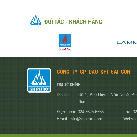
ĐỐI TÁC - KHÁCH HÀNG
CÔNG TY CP DẦU KHÍ SÀI GÒN -
TRỤ SỞ CHÍNH
Địa chỉ:
Số 1, Phố Huỳnh Văn Nghệ, Ph
Nam.
Điện thoại: 024.3675.6666
Fax: 0
Email: info@shpetro.com
Website