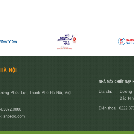
 HÀ NỘI
NHÀ MÁY CHIẾT NẠP K
Địa chỉ:
Đường T
ường Phúc Lợi, Thành Phố Hà Nội, Việt
Bắc Nin
Điện thoại: 0222.37
24.3872.0888
: shpetro.com